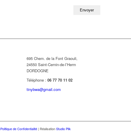
695 Chem. de la Font Graouli,
24550 Saint-Cernin-de-l’Herm
DORDOGNE
Téléphone :
06 77 70 11 02
tinybwa@gmail.com
|
Politique de Confidentialité
| Réalisation
Studio Plik