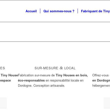
Accueil
Qui sommes-nous ?
Fabriquant de Tin
ES
SUR-MESURE
&
LOCAL
e
Tiny House
Fabrication sur-mesure de
Tiny Houses en bois,
Offrez-vous
’espace
éco-responsables
en responsabilité locale en
en Dordog
Dordogne. Conception artisanale.
hébergemen
En savoir + sur la fabrication