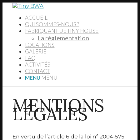
ACCUEIL
QUI SOMMES-NOUS ?
FABRIQUANT DE TINY HOUSE
La réglementation
LOCATIONS
GALERIE
FAQ
ACTIVITÉS
CONTACT
MENU
MENU
MENTIONS
LÉGALES
En vertu de l’article 6 de la loi n° 2004-575