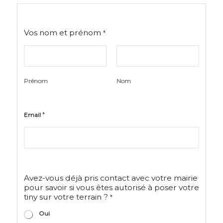
Vos nom et prénom
*
Prénom
Nom
v
*
Email
o
t
r
e
s
i
?
Avez-vous déjà pris contact avec votre mairie
pour savoir si vous êtes autorisé à poser votre
tiny sur votre terrain ?
*
Oui